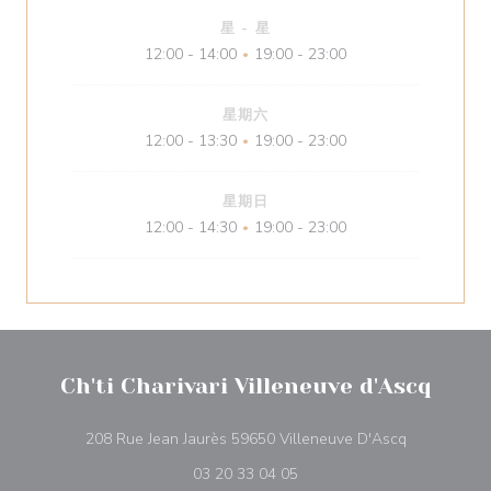
星
-
星
12:00 - 14:00
19:00 - 23:00
•
星期六
12:00 - 13:30
19:00 - 23:00
•
星期日
12:00 - 14:30
19:00 - 23:00
•
Ch'ti Charivari Villeneuve d'Ascq
((在新窗口中
208 Rue Jean Jaurès 59650 Villeneuve D'Ascq
03 20 33 04 05