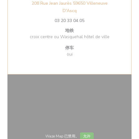
208 Rue Jean Jaurès 59650 Villeneuve
((在新窗口中打开))
D'Ascq
03 20 33 04 05
地铁
croix centre ou Wasquehal hôtel de ville
停车
oui
Waze Map 已禁用。
允许