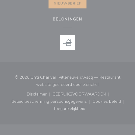
NIEUWSBRIEF
BELONINGEN
© 2026 Ch'ti Charivari Villeneuve d'Ascq — Restaurant
((opent in een nieu
website gecreëerd door
Zenchef
Disclaimer
GEBRUIKSVOORWAARDEN
((opent in een nieuw venster))
((opent in een nieuw venster
Beleid bescherming persoonsgegevens
Cookies beleid
((opent in een nieuw venster))
((opent in ee
Toegankelijkheid
((opent in een nieuw venster))