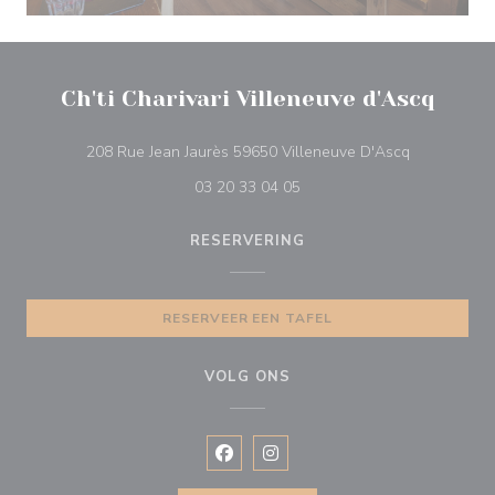
Ch'ti Charivari Villeneuve d'Ascq
((opent in e
208 Rue Jean Jaurès 59650 Villeneuve D'Ascq
03 20 33 04 05
RESERVERING
RESERVEER EEN TAFEL
VOLG ONS
Facebook ((opent in een nieuw vens
Instagram ((opent in een nieu